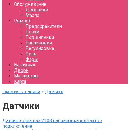
Обслуживание
Дворники
Масло
Ремонт
Предохранители
Печки
Подшипники
Распиновки
Регулировка
Руль
Фары
Багажник
Двери
Магнитолы
Карта
Главная страница
»
Датчики
Датчики
Датчик холла ваз 2108 распиновка контактов
подключение