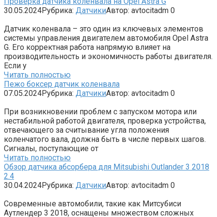
Проверка датчика коленвала на Opel Astra G
30.05.2024
Рубрика:
Датчики
Автор:
avtocitadm
0
Датчик коленвала – это один из ключевых элементов
системы управления двигателем автомобиля Opel Astra
G. Его корректная работа напрямую влияет на
производительность и экономичность работы двигателя.
Если у
Читать полностью
Пежо боксер датчик коленвала
07.05.2024
Рубрика:
Датчики
Автор:
avtocitadm
0
При возникновении проблем с запуском мотора или
нестабильной работой двигателя, проверка устройства,
отвечающего за считывание угла положения
коленчатого вала, должна быть в числе первых шагов.
Сигналы, поступающие от
Читать полностью
Обзор датчика абсорбера для Mitsubishi Outlander 3 2018
2.4
30.04.2024
Рубрика:
Датчики
Автор:
avtocitadm
0
Современные автомобили, такие как Митсубиси
Аутлендер 3 2018, оснащены множеством сложных