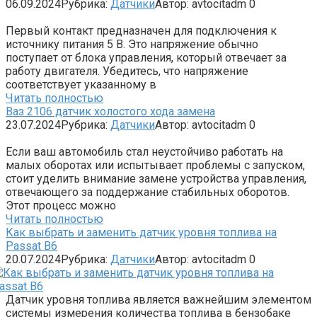
06.09.2024
Рубрика:
Датчики
Автор:
avtocitadm
0
Первый контакт предназначен для подключения к
источнику питания 5 В. Это напряжение обычно
поступает от блока управления, который отвечает за
работу двигателя. Убедитесь, что напряжение
соответствует указанному в
Читать полностью
Ваз 2106 датчик холостого хода замена
23.07.2024
Рубрика:
Датчики
Автор:
avtocitadm
0
Если ваш автомобиль стал неустойчиво работать на
малых оборотах или испытывает проблемы с запуском,
стоит уделить внимание замене устройства управления,
отвечающего за поддержание стабильных оборотов.
Этот процесс можно
Читать полностью
Как выбрать и заменить датчик уровня топлива на
Passat B6
20.07.2024
Рубрика:
Датчики
Автор:
avtocitadm
0
Датчик уровня топлива является важнейшим элементом
системы измерения количества топлива в бензобаке