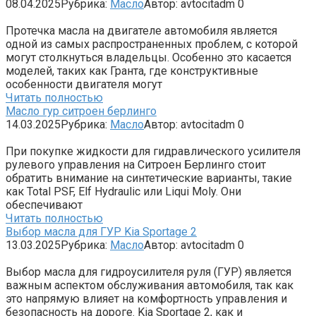
08.04.2025
Рубрика:
Масло
Автор:
avtocitadm
0
Протечка масла на двигателе автомобиля является
одной из самых распространенных проблем, с которой
могут столкнуться владельцы. Особенно это касается
моделей, таких как Гранта, где конструктивные
особенности двигателя могут
Читать полностью
Масло гур ситроен берлинго
14.03.2025
Рубрика:
Масло
Автор:
avtocitadm
0
При покупке жидкости для гидравлического усилителя
рулевого управления на Ситроен Берлинго стоит
обратить внимание на синтетические варианты, такие
как Total PSF, Elf Hydraulic или Liqui Moly. Они
обеспечивают
Читать полностью
Выбор масла для ГУР Kia Sportage 2
13.03.2025
Рубрика:
Масло
Автор:
avtocitadm
0
Выбор масла для гидроусилителя руля (ГУР) является
важным аспектом обслуживания автомобиля, так как
это напрямую влияет на комфортность управления и
безопасность на дороге. Kia Sportage 2, как и