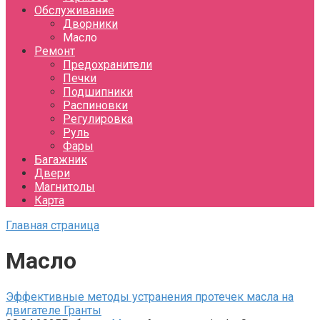
Обслуживание
Дворники
Масло
Ремонт
Предохранители
Печки
Подшипники
Распиновки
Регулировка
Руль
Фары
Багажник
Двери
Магнитолы
Карта
Главная страница
Масло
Эффективные методы устранения протечек масла на
двигателе Гранты