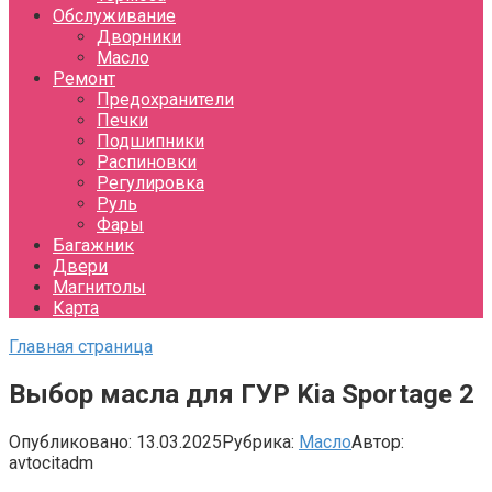
Обслуживание
Дворники
Масло
Ремонт
Предохранители
Печки
Подшипники
Распиновки
Регулировка
Руль
Фары
Багажник
Двери
Магнитолы
Карта
Главная страница
Выбор масла для ГУР Kia Sportage 2
Опубликовано:
13.03.2025
Рубрика:
Масло
Автор:
avtocitadm