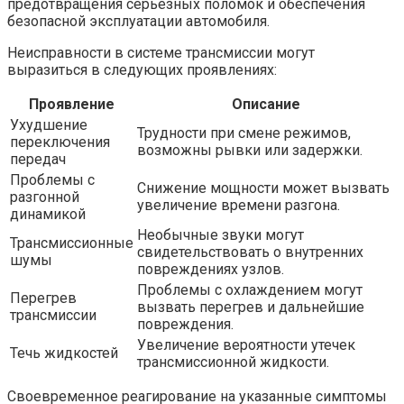
предотвращения серьезных поломок и обеспечения
безопасной эксплуатации автомобиля.
Неисправности в системе трансмиссии могут
выразиться в следующих проявлениях:
Проявление
Описание
Ухудшение
Трудности при смене режимов,
переключения
возможны рывки или задержки.
передач
Проблемы с
Снижение мощности может вызвать
разгонной
увеличение времени разгона.
динамикой
Необычные звуки могут
Трансмиссионные
свидетельствовать о внутренних
шумы
повреждениях узлов.
Проблемы с охлаждением могут
Перегрев
вызвать перегрев и дальнейшие
трансмиссии
повреждения.
Увеличение вероятности утечек
Течь жидкостей
трансмиссионной жидкости.
Своевременное реагирование на указанные симптомы