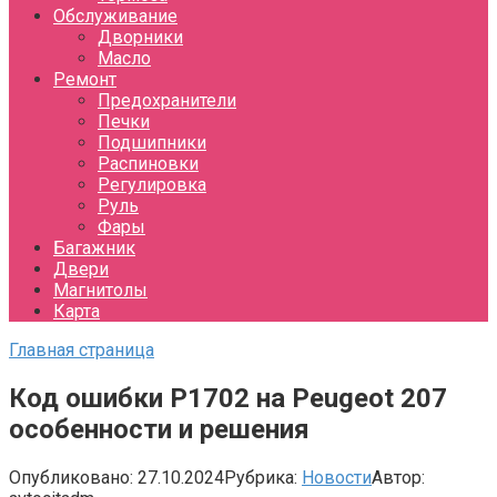
Обслуживание
Дворники
Масло
Ремонт
Предохранители
Печки
Подшипники
Распиновки
Регулировка
Руль
Фары
Багажник
Двери
Магнитолы
Карта
Главная страница
Код ошибки P1702 на Peugeot 207
особенности и решения
Опубликовано:
27.10.2024
Рубрика:
Новости
Автор: