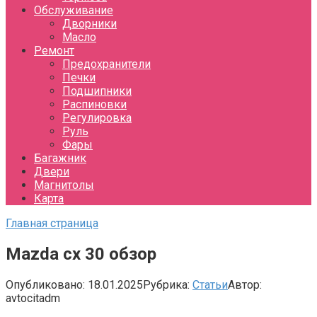
Обслуживание
Дворники
Масло
Ремонт
Предохранители
Печки
Подшипники
Распиновки
Регулировка
Руль
Фары
Багажник
Двери
Магнитолы
Карта
Главная страница
Mazda cx 30 обзор
Опубликовано:
18.01.2025
Рубрика:
Статьи
Автор:
avtocitadm