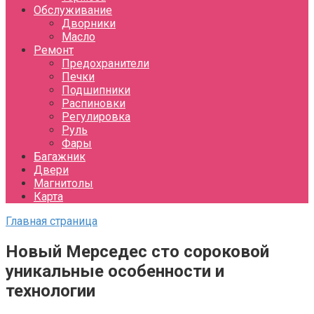
Обслуживание
Дворники
Масло
Ремонт
Предохранители
Печки
Подшипники
Распиновки
Регулировка
Руль
Фары
Багажник
Двери
Магнитолы
Карта
Главная страница
Новый Мерседес сто сороковой
уникальные особенности и
технологии